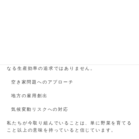
外で行う露地栽培は、天候や気温に大きく左右されま
す。近年の極端な暑さは、人間だけでなく野菜にとっ
ても非常に過酷な環境です。
一方で、私たちが取り組んでいる「室内での水耕栽
培」は、季節や気温を問わず安定した環境を作ること
ができます。
空き家や廃校を農業拠点に変えていくこの手法は、単
なる生産効率の追求ではありません。
空き家問題へのアプローチ
地方の雇用創出
気候変動リスクへの対応
私たちが今取り組んでいることは、単に野菜を育てる
こと以上の意味を持っていると信じています。