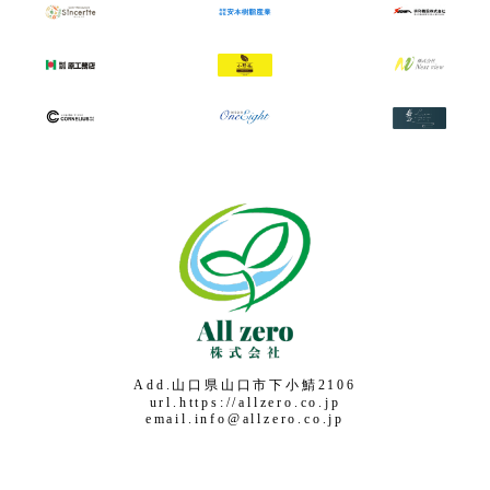
Add.山口県山口市下小鯖2106
url.https://allzero.co.jp
email.info@allzero.co.jp
Copyright © All zero Co,.Ltd All Rights Reserved.