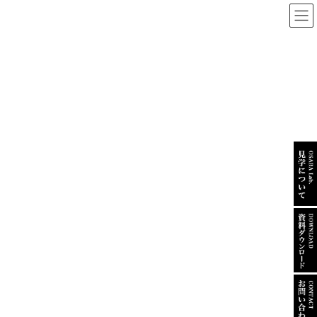
コ
ナ
All zero
ン
ビ
テ
ゲ
HOME
BLOG
農業のリアルと、私たちが向き合うこと
ン
ー
ツ
シ
へ
ョ
ス
ン
農業のリアルと、私たちが向き合うこと
キ
に
ッ
移
プ
動