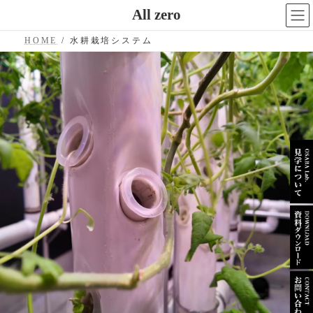
コ
ナ
All zero
ン
ビ
テ
ゲ
HOME
水耕栽培システム
ン
ー
ツ
シ
へ
ョ
ス
ン
キ
に
ッ
移
プ
動